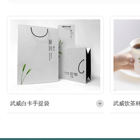
武威白卡手提袋
武威饮茶