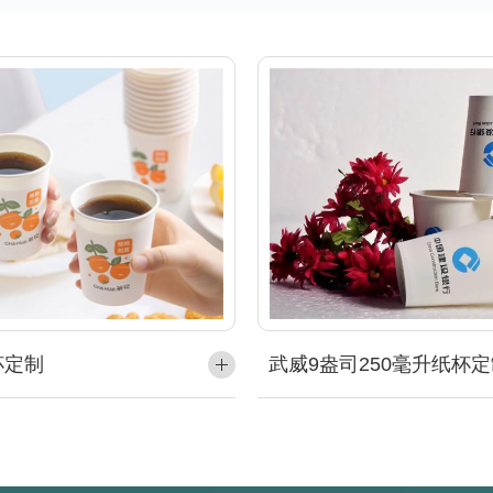
杯定制
武威9盎司250毫升纸杯