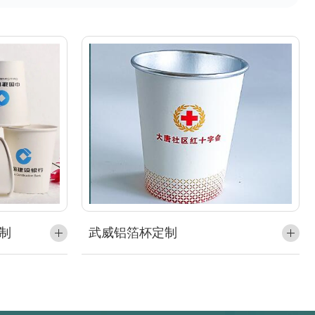
定制
武威铝箔杯定制