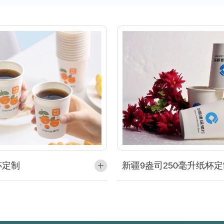
杯定制
新疆9盎司250毫升纸杯