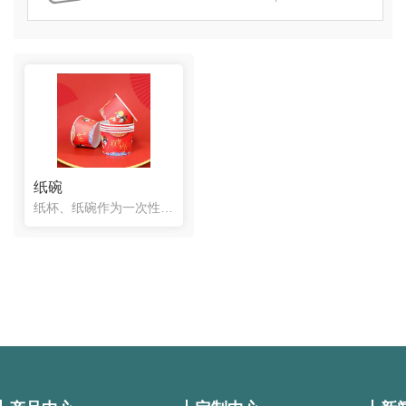
纸碗
纸杯、纸碗作为一次性用品，可以供冷冻食品使用的纸杯涂蜡，耐90℃以上温度，甚至可盛开水。纸杯的特点是..卫生、轻巧方便。常用于公共场所、饭店等。