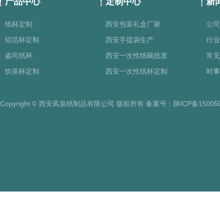
产品中心
定制中心
新
纸杯定制
西安包装礼盒厂家
公司
铝箔杯定制
西安手提袋生产
行业
盎司纸杯
西安一次性纸碗批发
常见
饮茶杯定制
西安一次性纸杯定制
时事
Copyright © 西安凤泉纸制品有限公司 版权所有 备案号：
陕ICP备15005