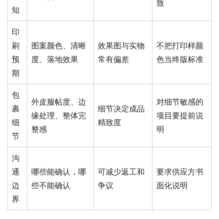
致
知
印
刷
图案颜色、清晰
效果图与实物
不把打印样颜
预
度、落地效果
常有偏差
色当终版标准
期
包
外皮服帖度、边
对细节敏感的
裹
细节决定成品
缘处理、整体完
项目要提前说
细
精致度
整感
明
节
沟
通
哪些能确认，哪
可减少返工和
要求供应方书
边
些不能确认
争议
面化说明
界