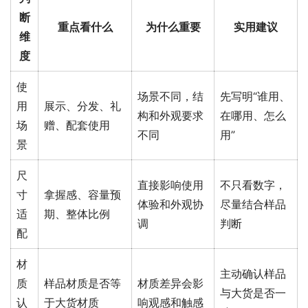
断
重点看什么
为什么重要
实用建议
维
度
使
场景不同，结
先写明“谁用、
用
展示、分发、礼
构和外观要求
在哪用、怎么
场
赠、配套使用
不同
用”
景
尺
直接影响使用
不只看数字，
寸
拿握感、容量预
体验和外观协
尽量结合样品
适
期、整体比例
调
判断
配
材
主动确认样品
质
样品材质是否等
材质差异会影
与大货是否一
认
于大货材质
响观感和触感